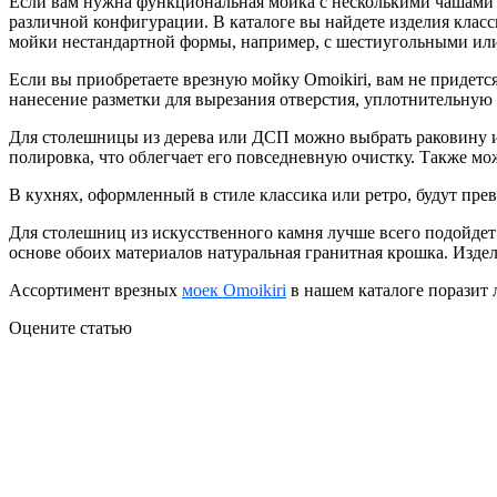
Если вам нужна функциональная мойка с несколькими чашами и
различной конфигурации. В каталоге вы найдете изделия клас
мойки нестандартной формы, например, с шестиугольными ил
Если вы приобретаете врезную мойку Omoikiri, вам не придет
нанесение разметки для вырезания отверстия, уплотнительную 
Для столешницы из дерева или ДСП можно выбрать раковину из
полировка, что облегчает его повседневную очистку. Также м
В кухнях, оформленный в стиле классика или ретро, будут пре
Для столешниц из искусственного камня лучше всего подойде
основе обоих материалов натуральная гранитная крошка. Изд
Ассортимент врезных
моек Omoikiri
в нашем каталоге поразит 
Оцените статью