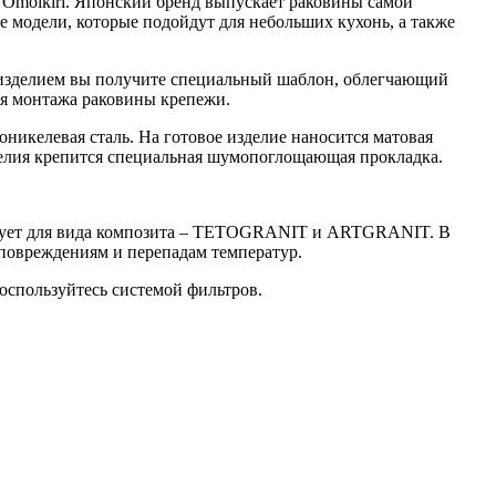
 Omoikiri. Японский бренд выпускает раковины самой
 модели, которые подойдут для небольших кухонь, а также
с изделием вы получите специальный шаблон, облегчающий
ля монтажа раковины крепежи.
никелевая сталь. На готовое изделие наносится матовая
делия крепится специальная шумопоглощающая прокладка.
ользует для вида композита – TETOGRANIT и ARTGRANIT. В
повреждениям и перепадам температур.
оспользуйтесь системой фильтров.