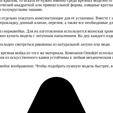
 крылом, то искать ее нужно именно среди врезных моделей от
сической квадратной или прямоугольной формы, изящные круглые
и полукруглыми чашами.
ся отдельно покупать комплектующие для ее установки. Вместе 
прокладку, донный клапан, перелив, а также все необходимые д
 нержавейки. Для их изготовления используется японская хромо
ожно купить модель с латунным напылением. Ко дну каждого из
восходно смотреться раковины из натуральной латуни или меди.
т врезная мойка из того же материала. Компания Omoikiri исп
елия из искусственного камня устойчивы к любым механическим 
любое воображение. Чтобы подобрать нужную модель быстрее, в